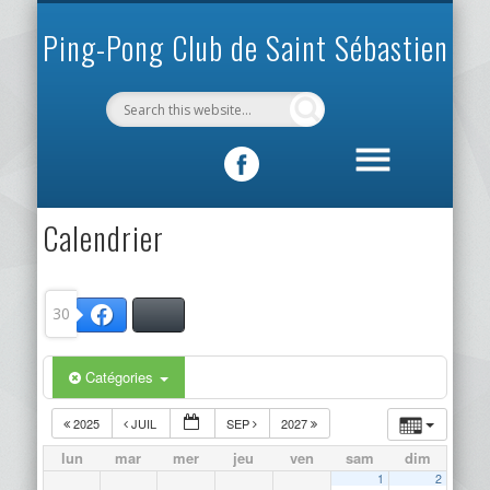
INFOS PRATIQUES
VIE DU CLUB
MÉCÉNAT
SPORTIF
ACCUEIL
CLUB
Ping-Pong Club de Saint Sébastien
Calendrier
30
Bluesky
Facebook
Catégories
2025
JUIL
SEP
2027
lun
mar
mer
jeu
ven
sam
dim
1
2