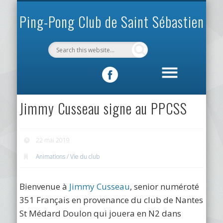
INFOS PRATIQUES
VIE DU CLUB
MÉCÉNAT
SPORTIF
ACCUEIL
CLUB
Ping-Pong Club de Saint Sébastien
Jimmy Cusseau signe au PPCSS
22 mai 2019
Animations / Vie du club
Bienvenue à
Jimmy Cusseau
, senior numéroté
351 Français en provenance du club de Nantes
St Médard Doulon qui jouera en N2 dans