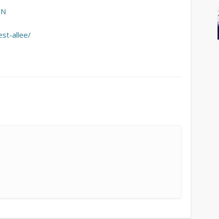
ON
est-allee/