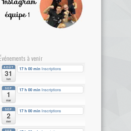
Événements à venir
AOÛT
17 h 00 min
Inscriptions
31
lun
SEP
17 h 00 min
Inscriptions
1
mar
SEP
17 h 00 min
Inscriptions
2
mer
SEP