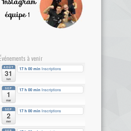
Événements à venir
AOÛT
17 h 00 min
Inscriptions
31
lun
SEP
17 h 00 min
Inscriptions
1
mar
SEP
17 h 00 min
Inscriptions
2
mer
SEP