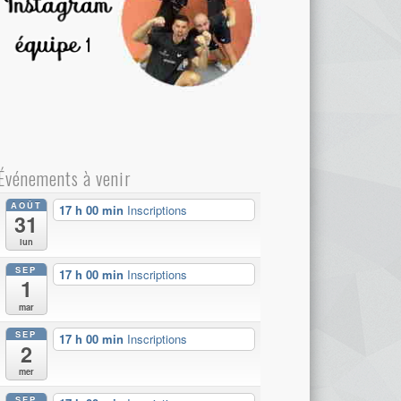
Événements à venir
AOÛT
17 h 00 min
Inscriptions
31
lun
SEP
17 h 00 min
Inscriptions
1
mar
SEP
17 h 00 min
Inscriptions
2
mer
SEP