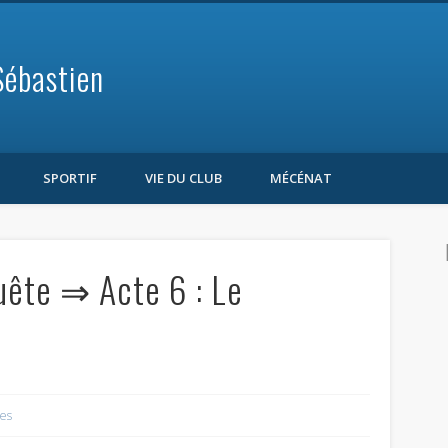
Sébastien
SPORTIF
VIE DU CLUB
MÉCÉNAT
uête ⇒ Acte 6 : Le
pes