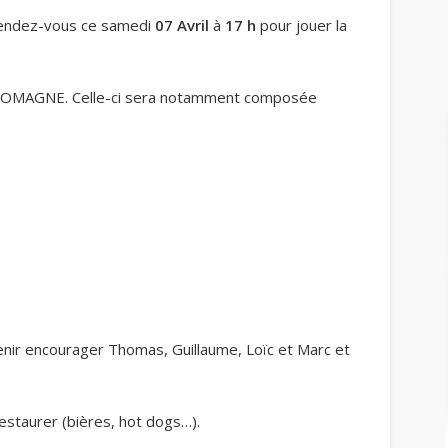
 rendez-vous ce samedi
07 Avril
à
17 h
pour jouer la
a ROMAGNE. Celle-ci sera notamment composée
enir encourager Thomas, Guillaume, Loïc et Marc et
estaurer (bières, hot dogs…).