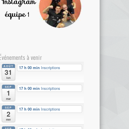
Événements à venir
AOÛT
17 h 00 min
Inscriptions
31
lun
SEP
17 h 00 min
Inscriptions
1
mar
SEP
17 h 00 min
Inscriptions
2
mer
SEP