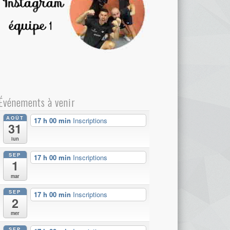
Événements à venir
AOÛT
17 h 00 min
Inscriptions
31
lun
SEP
17 h 00 min
Inscriptions
1
mar
SEP
17 h 00 min
Inscriptions
2
mer
SEP