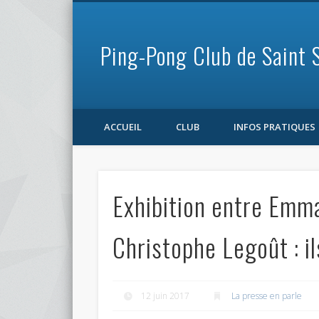
Ping-Pong Club de Saint 
Facebook
ACCUEIL
CLUB
INFOS PRATIQUES
Exhibition entre Emm
Christophe Legoût : il
12 juin 2017
La presse en parle