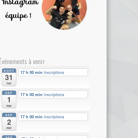
Événements à venir
AOÛT
17 h 00 min
Inscriptions
31
lun
SEP
17 h 00 min
Inscriptions
1
mar
SEP
17 h 00 min
Inscriptions
2
mer
SEP