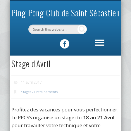
INFOS PRATIQUES
VIE DU CLUB
MÉCÉNAT
SPORTIF
ACCUEIL
CLUB
Ping-Pong Club de Saint Sébastien
Stage d’Avril
11 avril 2017
Stages / Entrainements
Profitez des vacances pour vous perfectionner.
Le PPCSS organise un stage du
18 au 21 Avril
pour travailler votre technique et votre