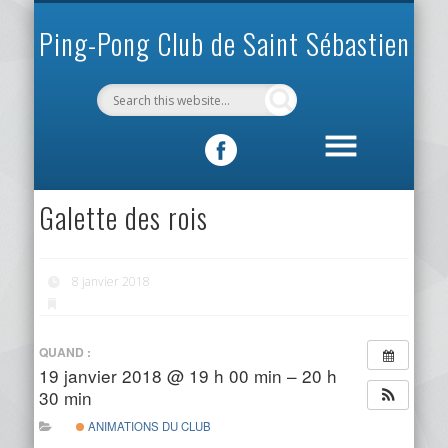
INFOS PRATIQUES
VIE DU CLUB
MÉCÉNAT
SPORTIF
ACCUEIL
CLUB
Ping-Pong Club de Saint Sébastien
Galette des rois
8 janvier 2018
QUAND :
19 janvier 2018 @ 19 h 00 min – 20 h
30 min
ANIMATIONS DU CLUB