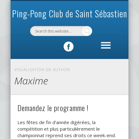
INFOS PRATIQUES
VIE DU CLUB
MÉCÉNAT
SPORTIF
ACCUEIL
CLUB
Ping-Pong Club de Saint Sébastien
VISUALISATION DE AUTHOR
Maxime
Demandez le programme !
Les fêtes de fin d’année digérées, la
compétition et plus particulièrement le
championnat reprend ses droits ce week-end.