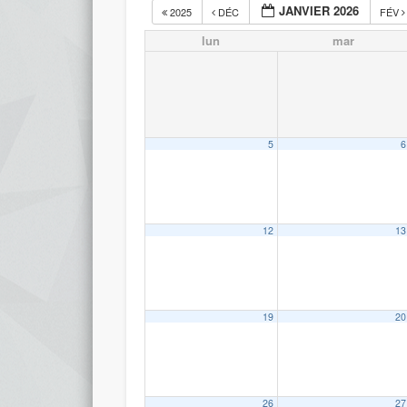
JANVIER 2026
2025
DÉC
FÉV
lun
mar
5
6
12
13
19
20
26
27