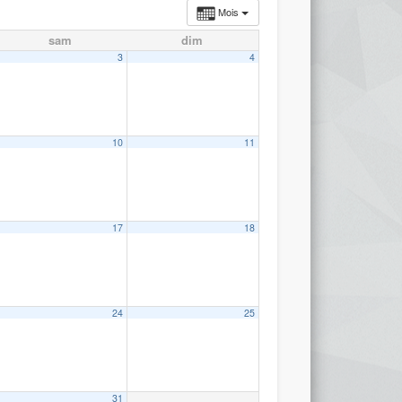
Mois
sam
dim
3
4
10
11
17
18
24
25
31