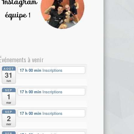
Événements à venir
AOÛT
17 h 00 min
Inscriptions
31
lun
SEP
17 h 00 min
Inscriptions
1
mar
SEP
17 h 00 min
Inscriptions
2
mer
SEP