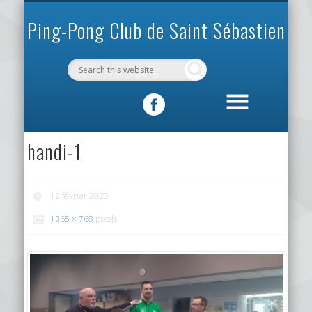
INFOS PRATIQUES
VIE DU CLUB
MÉCÉNAT
SPORTIF
ACCUEIL
CLUB
Ping-Pong Club de Saint Sébastien
handi-1
12 février 2023
1365 × 768
pixels