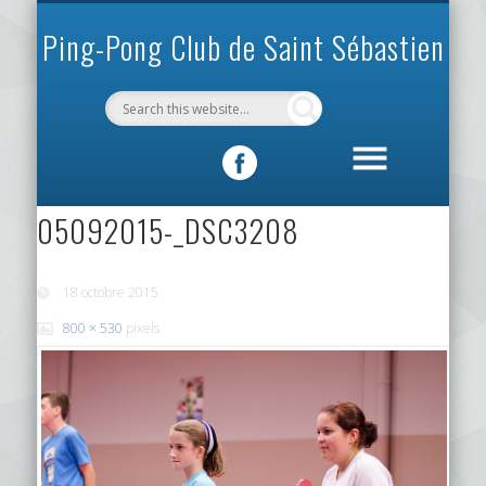
INFOS PRATIQUES
VIE DU CLUB
MÉCÉNAT
SPORTIF
ACCUEIL
CLUB
Ping-Pong Club de Saint Sébastien
05092015-_DSC3208
18 octobre 2015
800 × 530
pixels