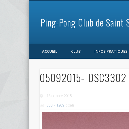
Ping-Pong Club de Saint 
Facebook
ACCUEIL
CLUB
INFOS PRATIQUES
05092015-_DSC3302
18 octobre 2015
800 × 1209
pixels