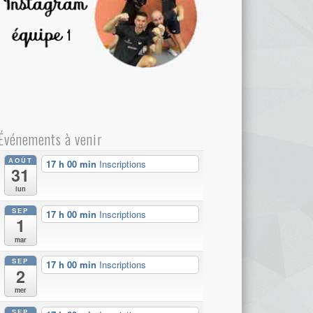
Événements à venir
AOÛT
17 h 00 min
Inscriptions
31
lun
SEP
17 h 00 min
Inscriptions
1
mar
SEP
17 h 00 min
Inscriptions
2
mer
SEP