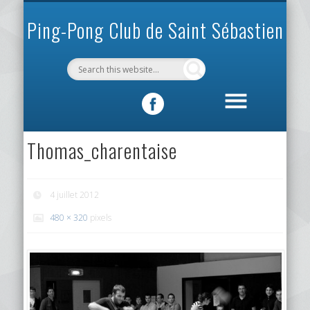
INFOS PRATIQUES
VIE DU CLUB
MÉCÉNAT
SPORTIF
ACCUEIL
CLUB
Ping-Pong Club de Saint Sébastien
Thomas_charentaise
4 juillet 2012
480 × 320
pixels