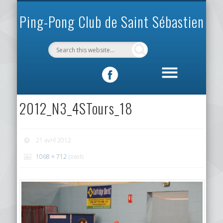
INFOS PRATIQUES
VIE DU CLUB
MÉCÉNAT
SPORTIF
ACCUEIL
CLUB
Ping-Pong Club de Saint Sébastien
2012_N3_4STours_18
21 avril 2012
1068 × 712
pixels