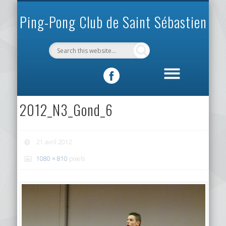
INFOS PRATIQUES
VIE DU CLUB
MÉCÉNAT
SPORTIF
ACCUEIL
CLUB
Ping-Pong Club de Saint Sébastien
2012_N3_Gond_6
21 avril 2012
1080 × 810
pixels