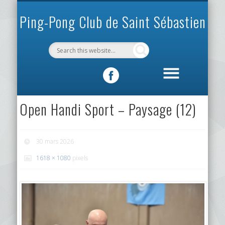
INFOS PRATIQUES
VIE DU CLUB
MÉCÉNAT
SPORTIF
ACCUEIL
CLUB
Ping-Pong Club de Saint Sébastien
Open Handi Sport – Paysage (12)
30 mars 2026
1618 × 1080
pixels