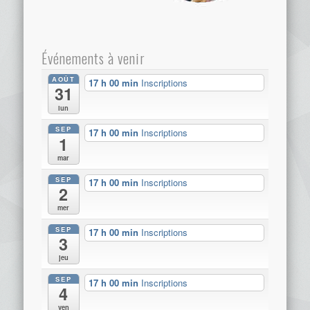
Événements à venir
AOÛT
17 h 00 min
Inscriptions
31
lun
SEP
17 h 00 min
Inscriptions
1
mar
SEP
17 h 00 min
Inscriptions
2
mer
SEP
17 h 00 min
Inscriptions
3
jeu
SEP
17 h 00 min
Inscriptions
4
ven