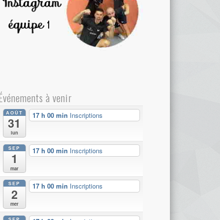
Événements à venir
AOÛT
17 h 00 min
Inscriptions
31
lun
SEP
17 h 00 min
Inscriptions
1
mar
SEP
17 h 00 min
Inscriptions
2
mer
SEP