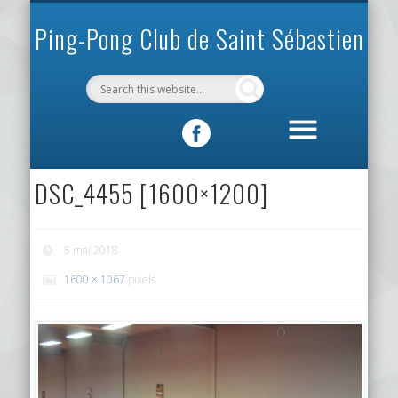
INFOS PRATIQUES
VIE DU CLUB
MÉCÉNAT
SPORTIF
ACCUEIL
CLUB
Ping-Pong Club de Saint Sébastien
DSC_4455 [1600×1200]
5 mai 2018
1600 × 1067
pixels