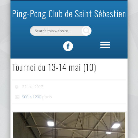
INFOS PRATIQUES
VIE DU CLUB
MÉCÉNAT
SPORTIF
ACCUEIL
CLUB
Ping-Pong Club de Saint Sébastien
Tournoi du 13-14 mai (10)
22 mai 2017
900 × 1200
pixels