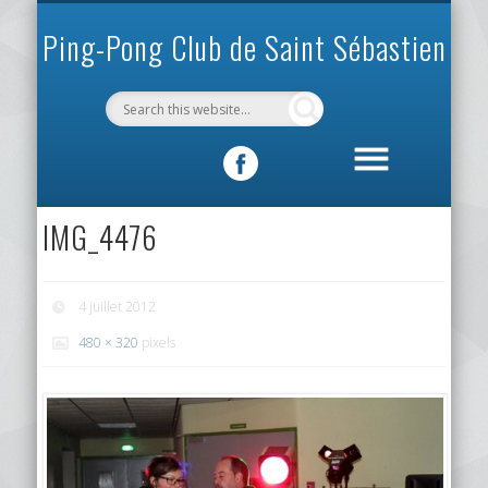
INFOS PRATIQUES
VIE DU CLUB
MÉCÉNAT
SPORTIF
ACCUEIL
CLUB
Ping-Pong Club de Saint Sébastien
IMG_4476
4 juillet 2012
480 × 320
pixels