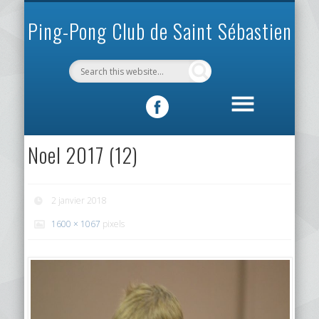
INFOS PRATIQUES
VIE DU CLUB
MÉCÉNAT
SPORTIF
ACCUEIL
CLUB
Ping-Pong Club de Saint Sébastien
Noel 2017 (12)
2 janvier 2018
1600 × 1067
pixels