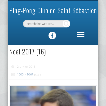
INFOS PRATIQUES
VIE DU CLUB
MÉCÉNAT
SPORTIF
ACCUEIL
CLUB
Ping-Pong Club de Saint Sébastien
Noel 2017 (16)
2 janvier 2018
1600 × 1067
pixels