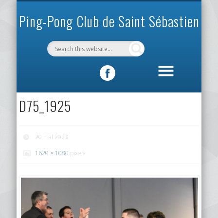
INFOS PRATIQUES
VIE DU CLUB
MÉCÉNAT
SPORTIF
ACCUEIL
CLUB
Ping-Pong Club de Saint Sébastien
D75_1925
20 mai 2023
1620 × 1080
pixels